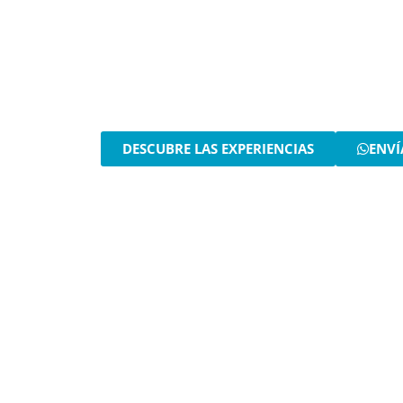
EXPE
Desde atracciones familiares
hasta espectaculares espectá
Tener
DESCUBRE LAS EXPERIENCIAS
ENVÍ
⭐⭐⭐⭐⭐ Experiencias mejor valoradas | Confir