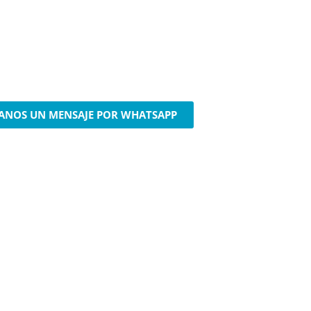
RIENCIAS DE TEN
 inolvidables y emocionantes aventuras p
culos nocturnos y experiencias VIP excl
ife tiene para ofrecer, todo en un mismo 
ANOS UN MENSAJE POR WHATSAPP
mación de reserva al instante | Expertos locales en Tener
de reserva seguro